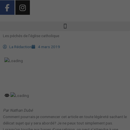
F
I
Aller
a
n
au
contenu
c
s
e
t
b
a
Les péchés de l’église catholique
o
g
o
r
La Rédaction
4 mars 2019
k
a
-
m
f
Par Nathan Dubé
Comment pourrais-je commencer cet article en toute légèreté sachant le
délicat sujet qui y sera abordé? Je ne peux tout simplement pas.
Lorsqu’on touche aux bases d’une religion, on peut s’attendre à une