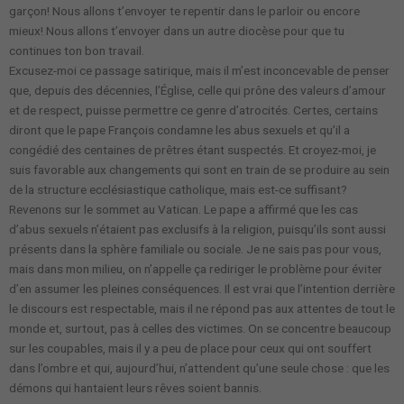
garçon! Nous allons t’envoyer te repentir dans le parloir ou encore
mieux! Nous allons t’envoyer dans un autre diocèse pour que tu
continues ton bon travail.
Excusez-moi ce passage satirique, mais il m’est inconcevable de penser
que, depuis des décennies, l’Église, celle qui prône des valeurs d’amour
et de respect, puisse permettre ce genre d’atrocités. Certes, certains
diront que le pape François condamne les abus sexuels et qu’il a
congédié des centaines de prêtres étant suspectés. Et croyez-moi, je
suis favorable aux changements qui sont en train de se produire au sein
de la structure ecclésiastique catholique, mais est-ce suffisant?
Revenons sur le sommet au Vatican. Le pape a affirmé que les cas
d’abus sexuels n’étaient pas exclusifs à la religion, puisqu’ils sont aussi
présents dans la sphère familiale ou sociale. Je ne sais pas pour vous,
mais dans mon milieu, on n’appelle ça rediriger le problème pour éviter
d’en assumer les pleines conséquences. Il est vrai que l’intention derrière
le discours est respectable, mais il ne répond pas aux attentes de tout le
monde et, surtout, pas à celles des victimes. On se concentre beaucoup
sur les coupables, mais il y a peu de place pour ceux qui ont souffert
dans l’ombre et qui, aujourd’hui, n’attendent qu’une seule chose : que les
démons qui hantaient leurs rêves soient bannis.