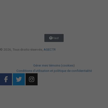
Haut
© 2026, Tous droits réservés,
AGECTR
Gérer mes témoins (cookies)
Conditions d’utilisation et politique de confidentialité
F
T
I
a
w
n
c
i
s
DESIGN
+
WEB
+
HÉBERGEMENT
e
t
t
b
t
a
o
e
g