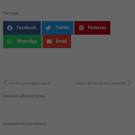
Partager :
Facebook
Twitter
Pinterest
WhatsApp
Email
Précédent
Su
L’art. Pourquoi et depuis quand?
Citoyens de Trois-Rivières pour le TGF
Devenez administrateur
Demande de subvention