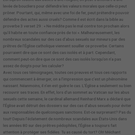
levée de boucliers pour défendre les valeurs morales que celle-ci peut
prôner. Pourtant, qui, même avec une foi de fer, peut prétendre pouvoir
défendre des actes aussi cruels? Comme il est écrit dans la bible au
proverbe 3 verset 29 : « Ne médite pas le mal contre ton prochain alors
qu’il habite en toute confiance près de toi ». Malheureusement, les
nombreux scandales sur des cas d’abus sexuels sur mineurs par des
prêtres de l’Église catholique viennent souiller ce proverbe. Certains
pourraient dire que ce sont des cas isolés et à part. Cependant,
comment peut-on dire que ce sont des cas isolés lorsqu’on n’a pas
assez de doigts pour les calculer?
Avec tous ces témoignages, toutes ces preuves et tous ces rapports
qui commencent à émerger, on a l’impression que c’est un phénomène
naissant. Néanmoins, il n’en est guère le cas. L’Église a seulement su bien
recouvrir ses traces. En effet, lors d’un sommet au Vatican sur les abus
sexuels cette semaine, le cardinal allemand Reinhard Marx a déclaré que
l’Église avait détruit des dossiers sur des cas d’abus sexuels pour éviter
aux responsables de quelconques sanctions. Est-ce surprenant? Pas du
tout! Depuis l’éclatement de nombreux scandales aux États-Unis dans
les années 80 sur des prêtres pédophiles, l’Église a toujours fait
attention à protéger ses fidèles. Tu as causé du tort? Oh! Méchant