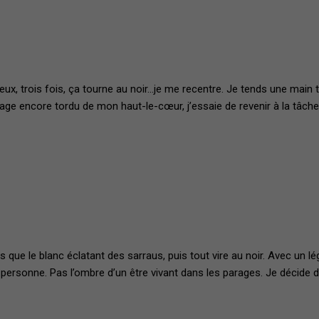
ux, trois fois, ça tourne au noir…je me recentre. Je tends une main t
visage encore tordu de mon haut-le-cœur, j’essaie de revenir à la tâch
ue le blanc éclatant des sarraus, puis tout vire au noir. Avec un lége
personne. Pas l’ombre d’un être vivant dans les parages. Je décide de m