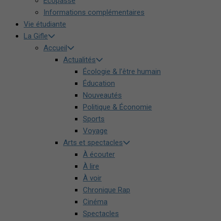
Écopasse
Informations complémentaires
Vie étudiante
La Gifle
Accueil
Actualités
Écologie & l’être humain
Éducation
Nouveautés
Politique & Économie
Sports
Voyage
Arts et spectacles
À écouter
À lire
À voir
Chronique Rap
Cinéma
Spectacles