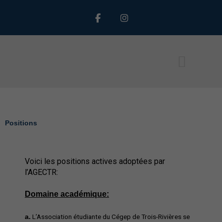
Aller
F
I
au
a
n
c
s
contenu
e
t
b
a
o
g
o
r
k
a
-
m
f
Nous contacter
Positions
Voici les positions actives adoptées par
l’AGECTR:
Domaine académique:
L’Association étudiante du Cégep de Trois-Rivières se
a.