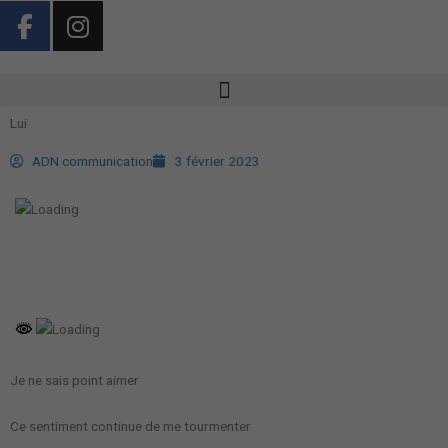
F
I
Aller
a
n
au
contenu
c
s
e
t
b
a
Lui
o
g
o
r
ADN communication
3 février 2023
k
a
-
m
f
Je ne sais point aimer
Ce sentiment continue de me tourmenter