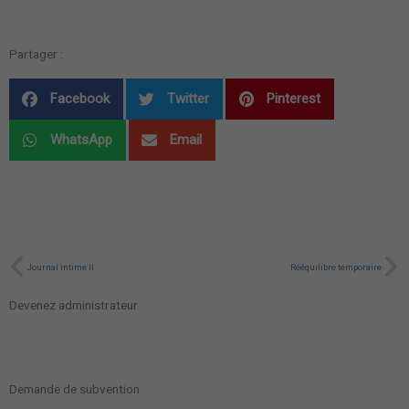
Partager :
Facebook
Twitter
Pinterest
WhatsApp
Email
Précédent
Su
Journal intime II
Rééquilibre temporaire
Devenez administrateur
Demande de subvention