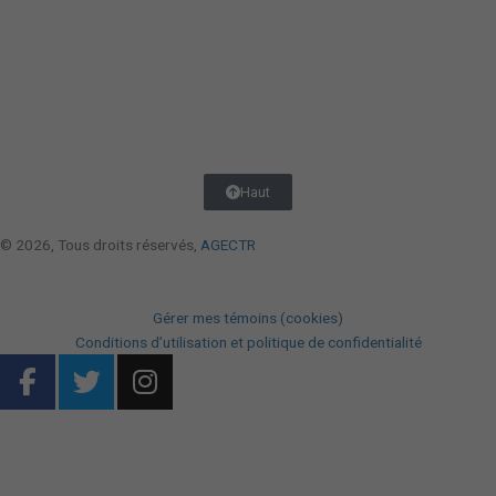
Haut
© 2026, Tous droits réservés,
AGECTR
Gérer mes témoins (cookies)
Conditions d’utilisation et politique de confidentialité
F
T
I
a
w
n
c
i
s
DESIGN
+
WEB
+
HÉBERGEMENT
e
t
t
b
t
a