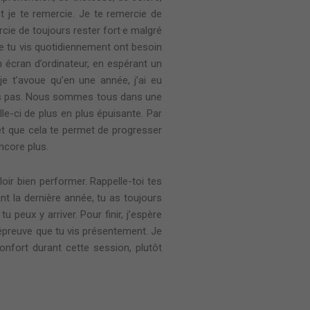
t je te remercie. Je te remercie de
ie de toujours rester fort·e malgré
que tu vis quotidiennement ont besoin
 écran d’ordinateur, en espérant un
 je t’avoue qu’en une année, j’ai eu
 l’es pas. Nous sommes tous dans une
e-ci de plus en plus épuisante. Par
 et que cela te permet de progresser
ncore plus.
oir bien performer. Rappelle-toi tes
t la dernière année, tu as toujours
u peux y arriver. Pour finir, j’espère
 épreuve que tu vis présentement. Je
nfort durant cette session, plutôt