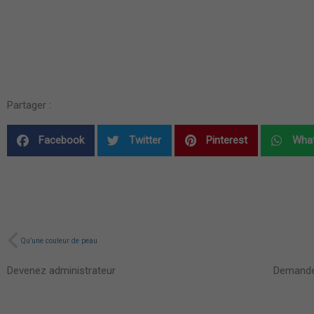
Partager :
Facebook
Twitter
Pinterest
Wha
Précédent
Qu’une couleur de peau
Devenez administrateur
Demande