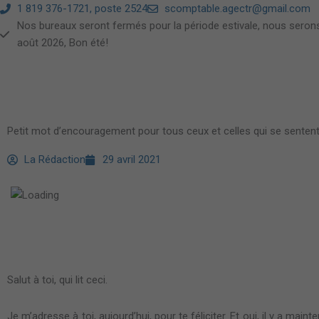
Aller
1 819 376-1721, poste 2524
scomptable.agectr@gmail.com
au
Nos bureaux seront fermés pour la période estivale, nous serons
contenu
août 2026, Bon été!
Petit mot d’encouragement pour tous ceux et celles qui se senten
La Rédaction
29 avril 2021
Salut à toi, qui lit ceci.
Je m’adresse à toi, aujourd’hui, pour te féliciter. Et oui, il y a ma