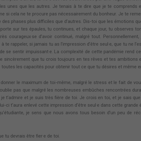
les unes que les autres. Je tenais à te dire que je te comprends e
e si cela ne te procure pas nécessairement du bonheur. Je te remerc
re des phases plus difficiles que d’autres. Dis-toi que les émotions 
orte sur tes épaules, tu continues, et chaque jour, tu observes ton
ve très courageux·se d’avoir continué, malgré tout. Personnellement,
à te rappeler, si jamais tu as l’impression d’être seul·e, que tu ne
e se sentir impuissant·e. La complexité de cette pandémie rend cell
ère sincèrement que tu crois toujours en tes rêves et tes ambitions
s toutes les capacités pour obtenir tout ce que tu désires et même e
de donner le maximum de toi-même, malgré le stress et le fait de voul
t n’oublie pas que malgré les nombreuses embûches rencontrées duran
’admire et je suis très fière de toi. Je crois en toi, et je sais que t
lui-ci t’aura enlevé cette impression d’être seul·e dans cette grande
’étudiante, je sens que nous avons tous besoin d’un peu de réco
 tu devrais être fier·e de toi.