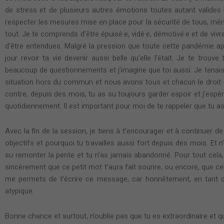
de stress et de plusieurs autres émotions toutes autant valides 
respecter les mesures mise en place pour la sécurité de tous, mêm
tout. Je te comprends d’être épuisé·e, vidé·e, démotivé·e et de viv
d’être entendues. Malgré la pression que toute cette pandémie app
jour revoir ta vie devenir aussi belle qu’elle l’était. Je te trou
beaucoup de questionnements et j’imagine que toi aussi. Je tenais 
situation hors du commun et nous avons tous et chacun le droit d
contre, depuis des mois, tu as su toujours garder espoir et j’esp
quotidiennement. Il est important pour moi de te rappeler que tu a
Avec la fin de la session, je tiens à t’encourager et à continuer 
objectifs et pourquoi tu travailles aussi fort depuis des mois. E
su remonter la pente et tu n’as jamais abandonné. Pour tout cela, je t
sincèrement que ce petit mot t’aura fait sourire, ou encore, que ce
me permets de t’écrire ce message, car honnêtement, en tant qu
atypique.
Bonne chance et surtout, n’oublie pas que tu es extraordinaire et que