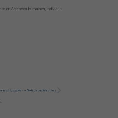
nte en Sciences humaines, individus
Suivant
mmes philosophes » – Texte de Justine Viviers
e