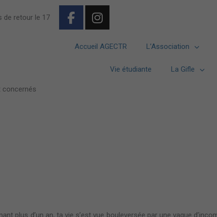
F
I
 de retour le 17
a
n
c
s
e
t
Accueil AGECTR
L’Association
b
a
o
g
Vie étudiante
La Gifle
o
r
t concernés
k
a
-
m
f
intenant plus d’un an, ta vie s’est vue bouleversée par une vague d’inc