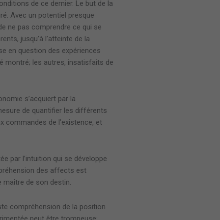
nditions de ce dernier. Le but de la
siré. Avec un potentiel presque
e de ne pas comprendre ce qui se
nts, jusqu’à l’atteinte de la
mise en question des expériences
é montré; les autres, insatisfaits de
onomie s’acquiert par la
mesure de quantifier les différents
aux commandes de l’existence, et
e par l’intuition qui se développe
mpréhension des affects est
e maître de son destin.
uste compréhension de la position
expérimentée peut être trompeuse: