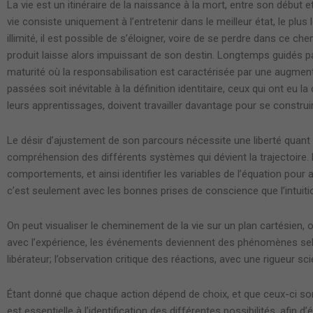
La vie est un itinéraire de la naissance à la mort, entre son début
vie consiste uniquement à l’entretenir dans le meilleur état, le plu
illimité, il est possible de s’éloigner, voire de se perdre dans c
produit laisse alors impuissant de son destin. Longtemps guidés par 
maturité où la responsabilisation est caractérisée par une augmenta
passées soit inévitable à la définition identitaire, ceux qui ont eu 
leurs apprentissages, doivent travailler davantage pour se constru
Le désir d’ajustement de son parcours nécessite une liberté quant à 
compréhension des différents systèmes qui dévient la trajectoire. En 
comportements, et ainsi identifier les variables de l’équation pour
c’est seulement avec les bonnes prises de conscience que l’intuitio
On peut visualiser le cheminement de la vie sur un plan cartésien, o
avec l’expérience, les événements deviennent des phénomènes selon
libérateur; l’observation critique des réactions, avec une rigueur s
Étant donné que chaque action dépend de choix, et que ceux-ci sont
est essentielle à l’identification des différentes possibilités, afin d