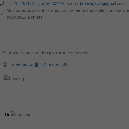
Aller
1 819 376-1721, poste 2524
scomptable.agectr@gmail.com
au
Nos bureaux seront fermés pour la période estivale, nous serons
contenu
août 2026, Bon été!
Se donner une direction pour trouver un sens
La Rédaction
22 février 2023